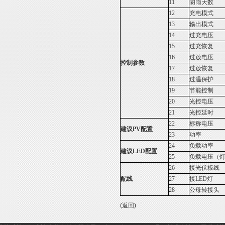
11
阴雨天数
12
充电模式
13
输出模式
14
过充电压
15
过充恢复
16
过放电压
控制参数
17
过放恢复
18
过温保护
19
节能控制
20
光控电压
21
光控延时
22
标称电压
建议PV配置
23
功率
24
负载功率
建议LED配置
25
负载电压（
26
接光伏板线
配线
27
接LED灯
28
公母转接头
(返回)