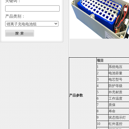
关键词：
产品类别：
项目
1
系统电压
2
电池容量
3
电芯型号
4
防护等级
5
外壳材质
产品参数
6
工作温度
7
质保
8
寿命
9
状态指示灯
10
红外遥控